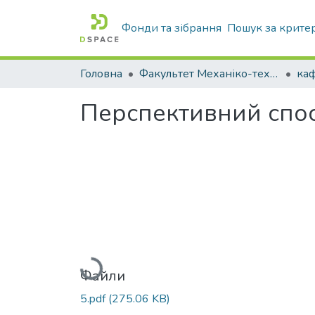
Фонди та зібрання
Пошук за крите
Головна
Факультет Механіко-технологічний
Перспективний спос
Вантажиться...
Файли
5.pdf
(275.06 KB)