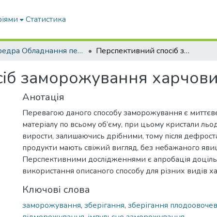
ріями
Статистика
кафедра Обладнання переробних і харчових виробництв ім. професора Ф.Ю. Ялпачика
Перспективний спосіб заморожування харчових продуктів
іб заморожування харчови
Анотація
Перевагою даного способу заморожування є миттєв
матеріалу по всьому об’єму, при цьому кристали льо
вирости, залишаючись дрібними, тому після дефроста
продукти мають свіжий вигляд, без небажаного явищ
Перспективними дослідженнями є апробація доціль
використання описаного способу для різних видів х
Ключові слова
заморожування
,
зберігання
,
зберігання плодоовочев