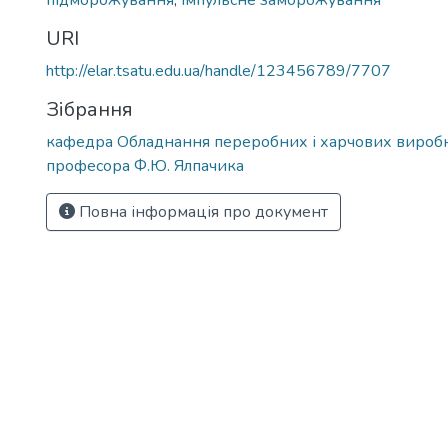
підморожування
,
імпульсне заморожування
URI
http://elar.tsatu.edu.ua/handle/123456789/7707
Зібрання
кафедра Обладнання переробних і харчових виробн
професора Ф.Ю. Ялпачика
Повна інформація про документ