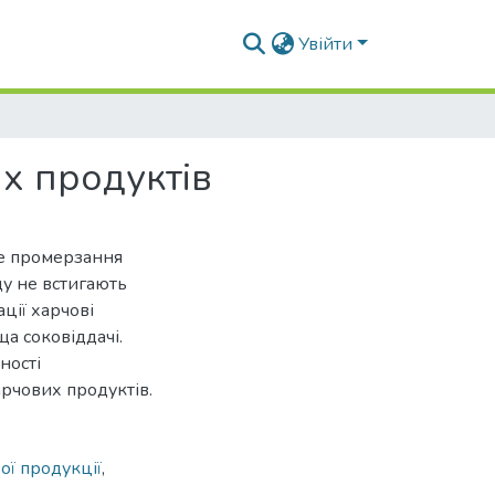
Увійти
х продуктів
е промерзання
ду не встигають
ції харчові
а соковіддачі.
ності
арчових продуктів.
ої продукції
,