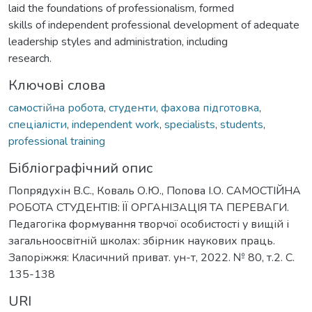
laid the foundations of professionalism, formed
skills of independent professional development of adequate
leadership styles and administration, including
research.
Ключові слова
самостійна робота
,
студенти
,
фахова підготовка
,
спеціалісти
,
independent work
,
specialists
,
students
,
professional training
Бібліографічний опис
Попрядухін В.С., Коваль О.Ю., Попова І.О. САМОСТІЙНА
РОБОТА СТУДЕНТІВ: ЇЇ ОРГАНІЗАЦІЯ ТА ПЕРЕВАГИ.
Педагогіка формування творчої особистості у вищій і
загальноосвітній школах: збірник наукових праць.
Запоріжжя: Класичний приват. ун-т, 2022. № 80, т.2. С.
135-138
URI