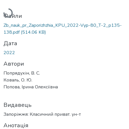
Вантажиться...
Файли
Zb_nauk_pr_Zaporizhzhia_KPU_2022-Vyp-80_Т-2_р135-
138.pdf
(514.06 KB)
Дата
2022
Автори
Попрядухін, В. С.
Коваль, О. Ю.
Попова, Ірина Олексіївна
Видавець
Запоріжжя: Класичний приват. ун-т
Анотація