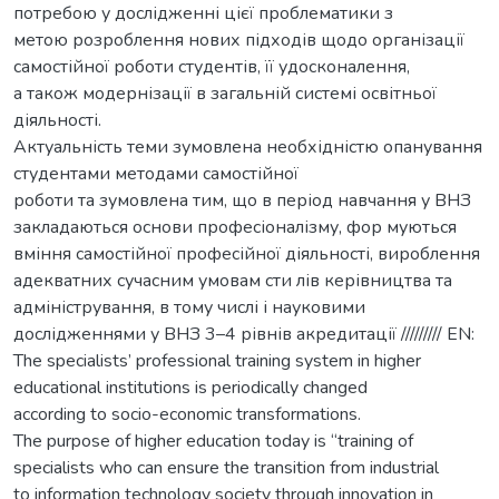
потребою у дослідженні цієї проблематики з
метою розроблення нових підходів щодо організації
самостійної роботи студентів, її удосконалення,
а також модернізації в загальній системі освітньої
діяльності.
Актуальність теми зумовлена необхідністю опанування
студентами методами самостійної
роботи та зумовлена тим, що в період навчання у ВНЗ
закладаються основи професіоналізму, фор муються
вміння самостійної професійної діяльності, вироблення
адекватних сучасним умовам сти лів керівництва та
адміністрування, в тому числі і науковими
дослідженнями у ВНЗ 3–4 рівнів акредитації ///////// EN:
The specialists’ professional training system in higher
educational institutions is periodically changed
according to socio-economic transformations.
The purpose of higher education today is “training of
specialists who can ensure the transition from industrial
to information technology society through innovation in