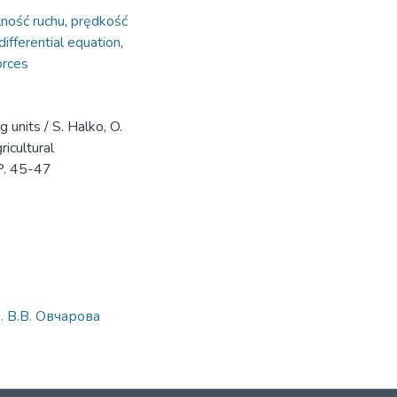
lność ruchu
,
prędkość
differential equation
,
orces
 units / S. Halko, O.
ricultural
 P. 45-47
. В.В. Овчарова