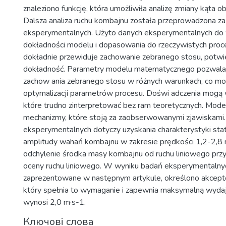
znaleziono funkcję, która umożliwiła analizę zmiany kąta o
Dalsza analiza ruchu kombajnu została przeprowadzona 
eksperymentalnych. Użyto danych eksperymentalnych do w
dokładności modelu i dopasowania do rzeczywistych proc
dokładnie przewiduje zachowanie zebranego stosu, potwi
dokładność. Parametry modelu matematycznego pozwala
zachow ania zebranego stosu w różnych warunkach, co 
optymalizacji parametrów procesu. Doświ adczenia mogą 
które trudno zinterpretować bez ram teoretycznych. Mod
mechanizmy, które stoją za zaobserwowanymi zjawiskami
eksperymentalnych dotyczy uzyskania charakterystyki sta
amplitudy wahań kombajnu w zakresie prędkości 1,2-2,8 
odchylenie środka masy kombajnu od ruchu liniowego przy
oceny ruchu liniowego. W wyniku badań eksperymentalnyc
zaprezentowane w następnym artykule, określono akcepto
który spełnia to wymaganie i zapewnia maksymalną wyda
wynosi 2,0 m·s-1.
Ключові слова