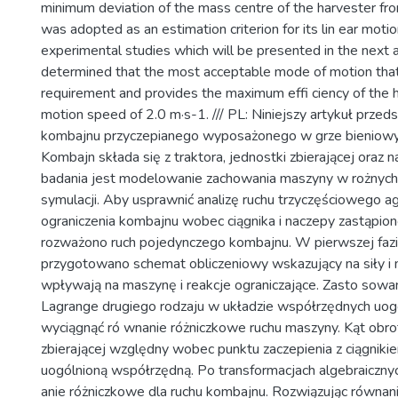
minimum deviation of the mass centre of the harvester fro
was adopted as an estimation criterion for its lin ear motio
experimental studies which will be presented in the next ar
determined that the most acceptable mode of motion tha
requirement and provides the maximum effi ciency of the h
motion speed of 2.0 m·s-1. /// PL: Niniejszy artykuł przeds
kombajnu przyczepianego wyposażonego w grze bieniowy
Kombajn składa się z traktora, jednostki zbierającej oraz 
badania jest modelowanie zachowania maszyny w rożnyc
symulacji. Aby usprawnić analizę ruchu trzyczęściowego ag
ograniczenia kombajnu wobec ciągnika i naczepy zastąpiono
rozważono ruch pojedynczego kombajnu. W pierwszej fazi
przygotowano schemat obliczeniowy wskazujący na siły i 
wpływają na maszynę i reakcje ograniczające. Zasto sow
Lagrange drugiego rodzaju w układzie współrzędnych uogó
wyciągnąć ró wnanie różniczkowe ruchu maszyny. Kąt obro
zbierającej względny wobec punktu zaczepienia z ciągniki
uogólnioną współrzędną. Po transformacjach algebraiczny
anie różniczkowe dla ruchu kombajnu. Rozwiązując równan