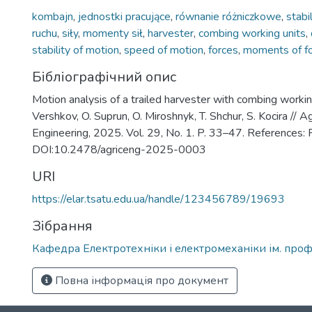
kombajn
,
jednostki pracujące
,
równanie różniczkowe
,
stabi
ruchu
,
siły
,
momenty sił
,
harvester
,
combing working units
,
stability of motion
,
speed of motion
,
forces
,
moments of f
Бібліографічний опис
Motion analysis of a trailed harvester with combing working
Vershkov, O. Suprun, O. Miroshnyk, T. Shchur, S. Kocira // Ag
Engineering, 2025. Vol. 29, No. 1. P. 33–47. References:
DOI:10.2478/agriceng-2025-0003
URI
https://elar.tsatu.edu.ua/handle/123456789/19693
Зібрання
Кафедра Електротехніки і електромеханіки ім. проф
Повна інформація про документ