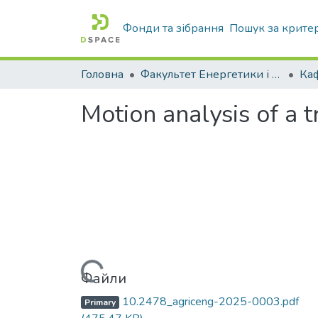
Фонди та зібрання
Пошук за крите
Головна
Факультет Енергетики і комп'ютерних технологій
Motion analysis of a 
Вантажиться...
Файли
10.2478_agriceng-2025-0003.pdf
Primary