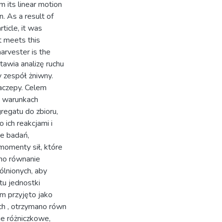
m its linear motion
n. As a result of
ticle, it was
t meets this
arvester is the
tawia analizę ruchu
 zespół żniwny.
naczepy. Celem
h warunkach
regatu do zbioru,
 ich reakcjami i
e badań,
momenty sił, które
ano równanie
lnionych, aby
tu jednostki
em przyjęto jako
ch , otrzymano równ
ie różniczkowe,