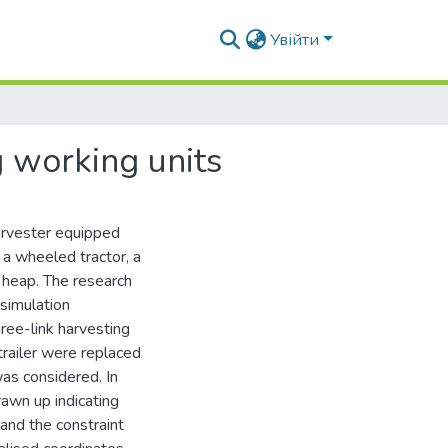
Увійти
g working units
harvester equipped
 a wheeled tractor, a
d heap. The research
simulation
hree-link harvesting
trailer were replaced
was considered. In
rawn up indicating
and the constraint