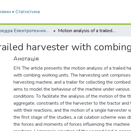
ріями
Статистика
Кафедра Електротехніки і електромеханіки ім. проф. В.В. Овчарова
Motion analysis of a trailed harvester with combing working units
trailed harvester with combin
Анотація
EN: The article presents the motion analysis of a trailed 
with combing working units. The harvesting unit comprises
harvesting machine, and a trailer for collecting the combe
aims to model the behaviour of the machine under various 
conditions. To facilitate the analysis of the motion of the t
aggregate, constraints of the harvester to the tractor and 
with their reactions, and the motion of a single harvester 
the first stage of the studies, a cal culation scheme was d
the forces and moments of forces influencing the machine 