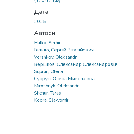
(475.47 KB)
Дата
2025
Автори
Halko, Serhii
Галько, Сергій Віталійович
Vershkov, Oleksandr
Вершков, Олександр Олександрович
Suprun, Olena
Супрун, Олена Миколаївна
Miroshnyk, Oleksandr
Shchur, Taras
Kocira, Sławomir