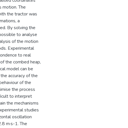
alised coordinates
’s motion. The
with the tractor was
rmations, a
ned. By solving the
 possible to analyse
alysis of the motion
ods. Experimental
pondence to real
r of the combed heap,
ical model can be
the accuracy of the
behaviour of the
timise the process
cult to interpret
lain the mechanisms
xperimental studies
zontal oscillation
2.8 m·s-1. The