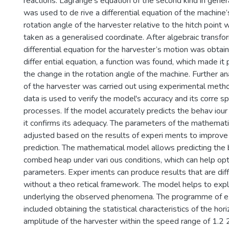
reactions. Lagrange’s equation of the second kind in gener
was used to de rive a differential equation of the machine
rotation angle of the harvester relative to the hitch point 
taken as a generalised coordinate. After algebraic transfo
differential equation for the harvester’s motion was obtai
differ ential equation, a function was found, which made it
the change in the rotation angle of the machine. Further an
of the harvester was carried out using experimental meth
data is used to verify the model's accuracy and its corre s
processes. If the model accurately predicts the behav iou
it confirms its adequacy. The parameters of the mathemat
adjusted based on the results of experi ments to improve 
prediction. The mathematical model allows predicting the 
combed heap under vari ous conditions, which can help op
parameters. Exper iments can produce results that are diffi
without a theo retical framework. The model helps to exp
underlying the observed phenomena. The programme of e
included obtaining the statistical characteristics of the hori
amplitude of the harvester within the speed range of 1.2 