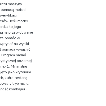
brotu maszyny.
za pomocą metod
eryfikacji
esów. Jeśli model
erdza to jego
ją na przewidywanie
może pomóc w
wpłynąć na wyniki,
el pomaga wyjaśnić
. Program badań
tystycznej poziomej
m·s-1. Minimalne
jęto jako kryterium
h, które zostaną
walny tryb ruchu,
jność kombajnu i