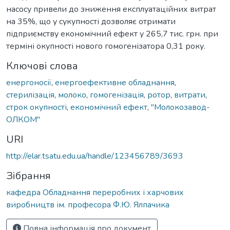
насосу привели до зниження експлуатаційних витрат
на 35%, що у сукупності дозволяє отримати
підприємству економічний ефект у 265,7 тис. грн. при
терміні окупності нового гомогенізатора 0,31 року.
Ключові слова
енергоносії
,
енергоефективне обладнання
,
стерилізація
,
молоко
,
гомогенізація
,
ротор
,
витрати
,
строк окупності
,
економічний ефект
,
"Молокозавод-
ОЛКОМ"
URI
http://elar.tsatu.edu.ua/handle/123456789/3693
Зібрання
кафедра Обладнання переробних і харчових
виробництв ім. професора Ф.Ю. Ялпачика
Повна інформація про документ