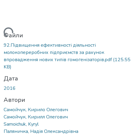
житься...
Файли
92.Підвищення ефективності діяльності
молокопереробних підприємств за рахунок
впровадження нових типів гомогенізаторів.pdf
(125.55
KB)
Дата
2016
Автори
Самойчук, Кирило Олегович
Самойчук, Кирилл Олегович
Samoichuk, Kyryl
Паляничка, Надія Олександрівна