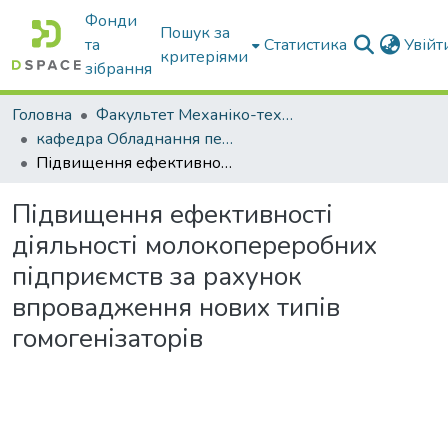
Фонди
Пошук за
та
Статистика
Увій
критеріями
зібрання
Головна
Факультет Механіко-технологічний
кафедра Обладнання переробних і харчових виробництв ім. професора Ф.Ю. Ялпачика
Підвищення ефективності діяльності молокопереробних підприємств за рахунок впровадження нових типів гомогенізаторів
Підвищення ефективності
діяльності молокопереробних
підприємств за рахунок
впровадження нових типів
гомогенізаторів