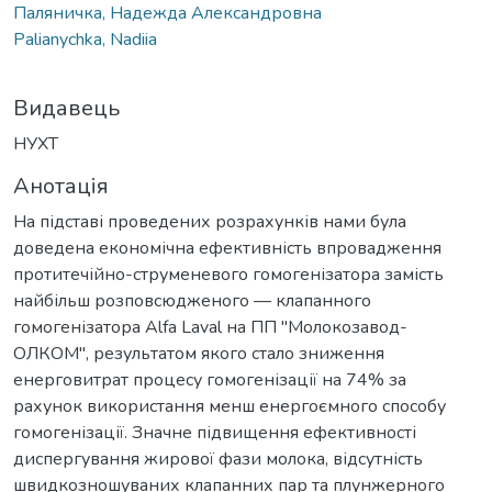
Паляничка, Надежда Александровна
Palianychka, Nadiia
Видавець
НУХТ
Анотація
На підставі проведених розрахунків нами була
доведена економічна ефективність впровадження
протитечійно-струменевого гомогенізатора замість
найбільш розповсюдженого — клапанного
гомогенізатора Alfa Laval на ПП "Молокозавод-
ОЛКОМ", результатом якого стало зниження
енерговитрат процесу гомогенізації на 74% за
рахунок використання менш енергоємного способу
гомогенізації. Значне підвищення ефективності
диспергування жирової фази молока, відсутність
швидкозношуваних клапанних пар та плунжерного