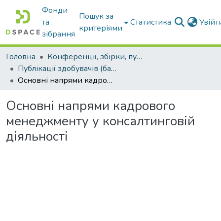
Фонди
Пошук за
та
Статистика
Увій
критеріями
зібрання
Головна
Конференції, збірки, публікації молодих вчених і здобувачів : магістрів, бакалаврів, аспірантів.
Публікації здобувачів (бакалаврів. магістрів, аспірантів)
Основні напрями кадрового менеджменту у консалтинговій діяльності
Основні напрями кадрового
менеджменту у консалтинговій
діяльності