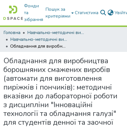
Фонди
Пошук за
та
Статистика
Увій
критеріями
зібрання
Головна
Навчально-методичні видання
Навчально-методичні видання
Обладнання для виробництва борошняних смажених виробів (автомати для виготовлення пиріжків і пончиків): методичні вказівки до лабораторної роботи з дисципліни "Інноваційні технології та обладнання галузі" для студентів денної та заочної форми навчання спеціальності 133 «Галузеве машинобудування» здобувачів ступеня вищої освіти «Магістр»
Обладнання для виробництва
борошняних смажених виробів
(автомати для виготовлення
пиріжків і пончиків): методичні
вказівки до лабораторної роботи
з дисципліни "Інноваційні
технології та обладнання галузі"
для студентів денної та заочної