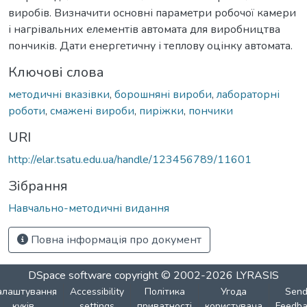
виробів. Визначити основні параметри робочої камери
і нагрівальних елементів автомата для виробництва
пончиків. Дати енергетичну і теплову оцінку автомата.
Ключові слова
методичні вказівки
,
борошняні вироби
,
лабораторні
роботи
,
смажені вироби
,
пиріжки
,
пончики
URI
http://elar.tsatu.edu.ua/handle/123456789/11601
Зібрання
Навчально-методичні видання
Повна інформація про документ
DSpace software
copyright © 2002-2026
LYRASIS
алаштування
Accessibility
Політика
Угода
Sen
куків
settings
приватності
користувача
Feedba