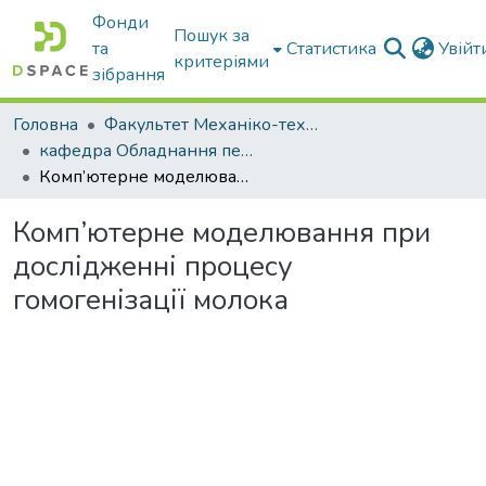
Фонди
Пошук за
та
Статистика
Увій
критеріями
зібрання
Головна
Факультет Механіко-технологічний
кафедра Обладнання переробних і харчових виробництв ім. професора Ф.Ю. Ялпачика
Комп’ютерне моделювання при дослідженні процесу гомогенізації молока
Комп’ютерне моделювання при
дослідженні процесу
гомогенізації молока