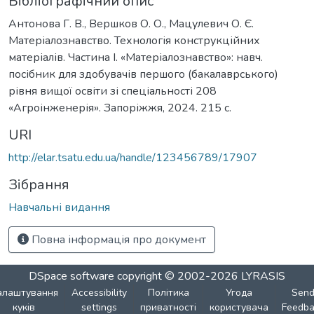
Бібліографічний опис
Антонова Г. В., Вершков О. О., Мацулевич О. Є.
Матеріалознавство. Технологія конструкційних
матеріалів. Частина І. «Матеріалознавство»: навч.
посібник для здобувачів першого (бакалаврського)
рівня вищої освіти зі спеціальності 208
«Агроінженерія». Запоріжжя, 2024. 215 с.
URI
http://elar.tsatu.edu.ua/handle/123456789/17907
Зібрання
Навчальні видання
Повна інформація про документ
DSpace software
copyright © 2002-2026
LYRASIS
алаштування
Accessibility
Політика
Угода
Sen
куків
settings
приватності
користувача
Feedba