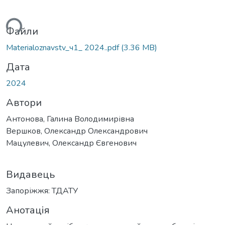
ься...
Файли
Materialoznavstv_ч1_ 2024..pdf
(3.36 MB)
Дата
2024
Автори
Антонова, Галина Володимирівна
Вершков, Олександр Олександрович
Мацулевич, Олександр Євгенович
Видавець
Запоріжжя: ТДАТУ
Анотація