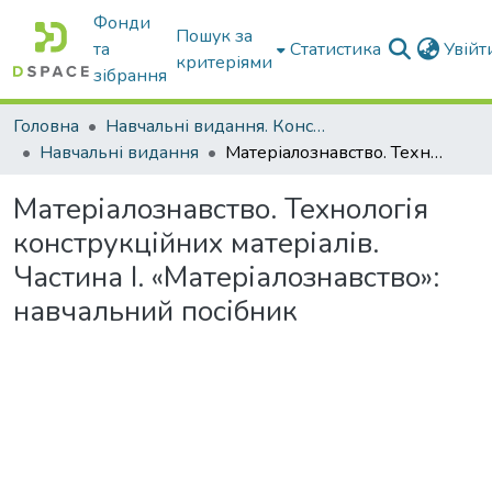
Фонди
Пошук за
та
Статистика
Увій
критеріями
зібрання
Головна
Навчальні видання. Конспекти лекцій
Навчальні видання
Матеріалознавство. Технологія конструкційних матеріалів. Частина І. «Матеріалознавство»: навчальний посібник
Матеріалознавство. Технологія
конструкційних матеріалів.
Частина І. «Матеріалознавство»:
навчальний посібник