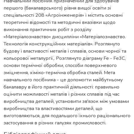
Навчальний посібник призначений для здобувачів
першого (бакалаврського) рівня вищої освіти зі
спеціальності 208 «Агроінженерія» і містить основні
теоретичні відомості та методичні вказівки щодо
виконання практичних робіт з розділу
«Матеріалознавство» дисципліни «Матеріалознавство.
Технологія конструкційних матеріалів». Розглянуто
будову і властивості металів і сплавів, основи чорної та
кольорової металургії,. Розглянуто діаграму Fe - Fe3C,
основи термічної обробки, способи поверхневого
зміцнення, хіміко-термічна обробка сталей. Мета
навчального посібника - це допомогти майбутньому
бакалавру в його практичній діяльності: правильно
оцінити можливості металів і різних сплавів під час
виробництва деталей, установити зв'язок між умовами
виробництва та властивостями деталей, що
виготовляються, для подальшого їхнього раціонального
застосування в різних галузях промисловості.