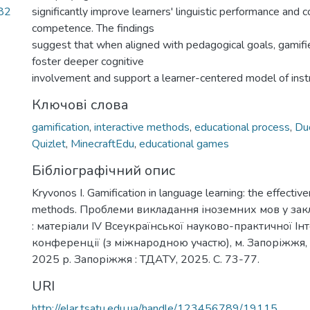
82
significantly improve learners' linguistic performance and
competence. The findings
suggest that when aligned with pedagogical goals, gamif
foster deeper cognitive
involvement and support a learner-centered model of instr
Ключові слова
gamification
,
interactive methods
,
educational process
,
Du
Quizlet
,
MinecraftEdu
,
educational games
Бібліографічний опис
Kryvonos I. Gamification in language learning: the effective
methods. Проблеми викладання іноземних мов у зак
: матеріали ІV Всеукраїнської науково-практичної Ін
конференції (з міжнародною участю), м. Запоріжжя,
2025 р. Запоріжжя : ТДАТУ, 2025. С. 73-77.
URI
http://elar.tsatu.edu.ua/handle/123456789/19115