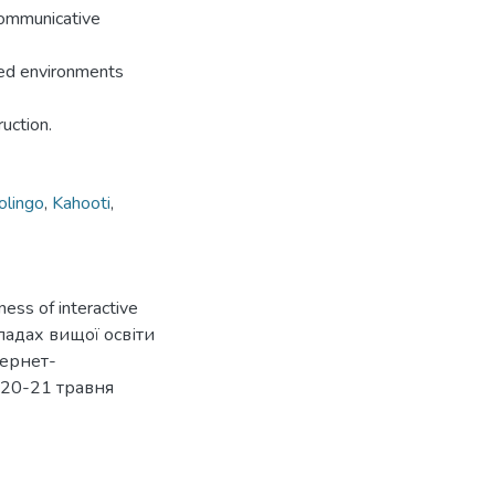
 communicative
ied environments
uction.
olingo
,
Kahooti
,
ness of interactive
ладах вищої освіти
тернет-
 20-21 травня