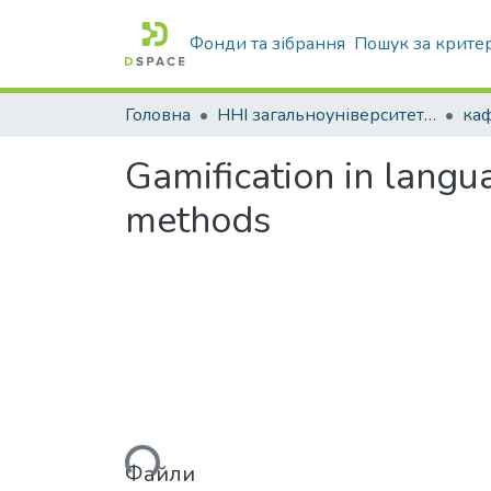
Фонди та зібрання
Пошук за крите
Головна
ННІ загальноуніверситетської підготовки
каф
Gamification in langua
methods
Вантажиться...
Файли