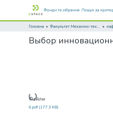
Фонди та зібрання
Пошук за крите
Головна
Факультет Механіко-технологічний
Выбор инновационн
Вантажиться...
Файли
6.pdf
(177.3 KB)