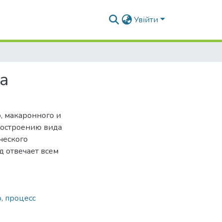
Увійти
а
, макаронного и
построению вида
ческого
 отвечает всем
о
,
процесс