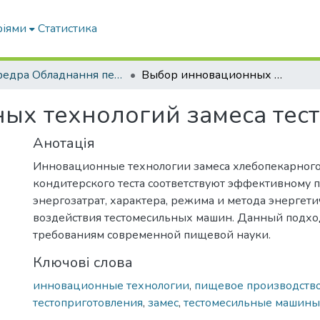
ріями
Статистика
кафедра Обладнання переробних і харчових виробництв ім. професора Ф.Ю. Ялпачика
Выбор инновационных технологий замеса теста
ых технологий замеса тест
Анотація
Инновационные технологии замеса хлебопекарного
кондитерского теста соответствуют эффективному 
энергозатрат, характера, режима и метода энергети
воздействия тестомесильных машин. Данный подход
требованиям современной пищевой науки.
Ключові слова
инновационные технологии
,
пищевое производств
тестоприготовления
,
замес
,
тестомесильные машины