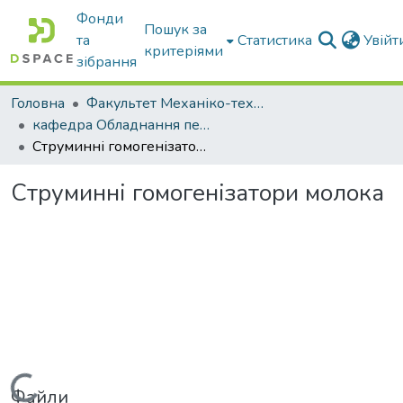
Фонди
Пошук за
та
Статистика
Увій
критеріями
зібрання
Головна
Факультет Механіко-технологічний
кафедра Обладнання переробних і харчових виробництв ім. професора Ф.Ю. Ялпачика
Струминні гомогенізатори молока
Струминні гомогенізатори молока
Вантажиться...
Файли