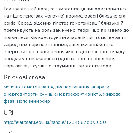
Технологічний процес гомогенізації використовується
на підприємствах молочної промисловості близько ста
років. Серед відомих гіпотез гомогенізації близько 7
претендують на роль закінченої теорії, що призвело до
появи десятків конструкцій апаратів для гомогенізації.
Серед них перспективними, завдяки зниженню
енерговитрат, підвищення якості дисперсного складу
продукту та можливості одночасного проведення
нормалізації суміші, є струминні гомогенізатори.
Ключові слова
молоко
,
гомогенізація
,
диспергування
,
апарати
,
енерговитрати
,
суміш
,
енергоефективність
,
жирова
фаза
,
молочний жир
URI
http://elar.tsatu.edu.ua/handle/123456789/3690