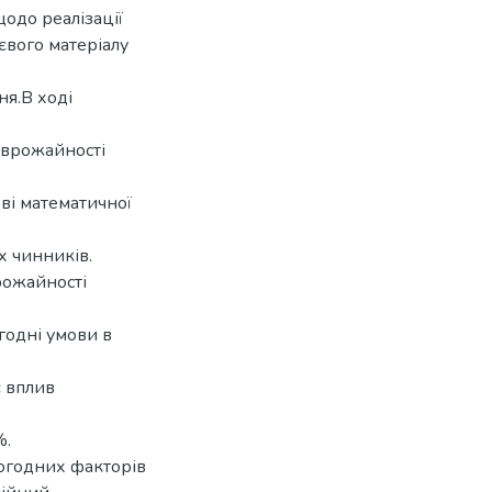
щодо реалізації
нєвого матеріалу
я.В ході
 врожайності
ві математичної
х чинників.
рожайності
годні умови в
є вплив
%.
огодних факторів