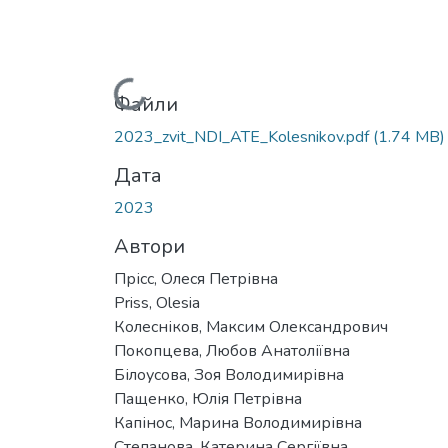
Вантажиться...
Файли
2023_zvit_NDI_ATE_Kolesnikov.pdf
(1.74 MB)
Дата
2023
Автори
Прісс, Олеся Петрівна
Priss, Оlesia
Колесніков, Максим Олександрович
Покопцева, Любов Анатоліївна
Білоусова, Зоя Володимирівна
Пащенко, Юлія Петрівна
Капінос, Марина Володимирівна
Степанова, Катерина Сергіївна