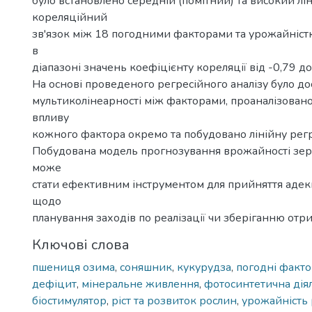
було встановлено середній (помітний) та високий лі
кореляційний
зв'язок між 18 погодними факторами та урожайніст
в
діапазоні значень коефіцієнту кореляції від -0,79 до
На основі проведеного регресійного аналізу було д
мультиколінеарності між факторами, проаналізовано
впливу
кожного фактора окремо та побудовано лінійну рег
Побудована модель прогнозування врожайності зер
може
стати ефективним інструментом для прийняття аде
щодо
планування заходів по реалізації чи зберіганню от
Ключові слова
пшениця озима
,
соняшник
,
кукурудза
,
погодні факт
дефіцит
,
мінеральне живлення
,
фотосинтетична дія
біостимулятор
,
ріст та розвиток рослин
,
урожайність 