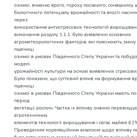
озимої, ячменю ярого, гороху посівного, соняшнику 
біологічного потенціалу врожайності та якості насін
через
використання антистресових технологій вирощуванн
виконання розділу 1.1.1. було виявленні основних
агрометеорологічних факторів, які пояснюють зміну
пшениці
озимої в умовах Південного Степу України та побудо
моделі
урожайності культури на основі виявлених стресови
Було показано, що суттєвий вплив на формування в
пшениці
озимої в умовах Південного Степу України мають по
період
вегетації рослин. Частка їх впливу значно перевищу
агротехнічних
елементів технології вирощування і сягає майже 61
Проведеним кореляційним аналізом щодо впливу п