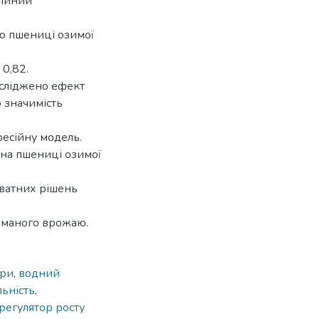
нійний
ю пшениці озимої
 0,82.
осліджено ефект
 значимість
ресійну модель.
на пшениці озимої
кватних рішень
риманого врожаю.
ори
,
водний
льність
,
регулятор росту