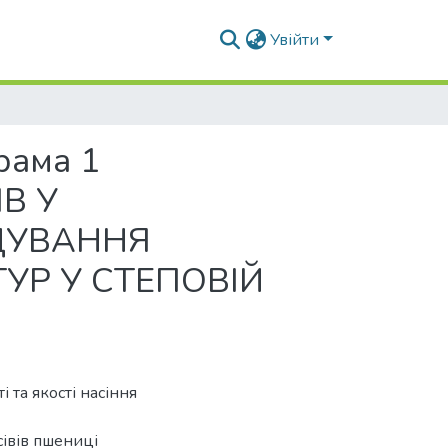
Увійти
ама 1
В У
ЩУВАННЯ
УР У СТЕПОВІЙ
 та якості насіння
івів пшениці