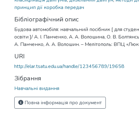
класифікація двигунів
,
дизельний двигун
,
методи ді
принцип дії коробка передач
Бібліографічний опис
Будова автомобіля: навчальний посібник [ для студен
освіти ]/ А. І. Панченко, А. А. Волошина, О. В. Болтянськи
А. Панченко, А. А. Волошин. – Мелітополь: ВПЦ «Люкс»
URI
http://elar.tsatu.edu.ua/handle/123456789/19658
Зібрання
Навчальні видання
Повна інформація про документ