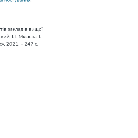
агностування
,
тів закладів вищої
й, І. І. Мілаєва, І.
, 2021. – 247 с.