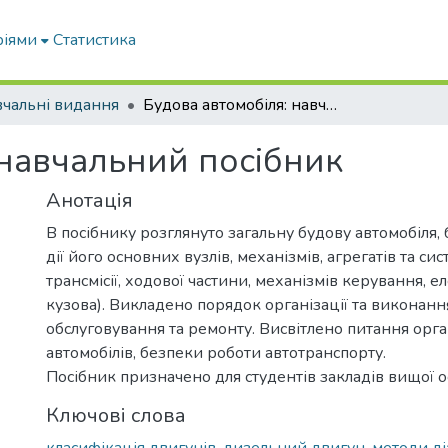
ріями
Статистика
чальні видання
Будова автомобіля: навчальний посібник
 навчальний посібник
Анотація
В посібнику розглянуто загальну будову автомобіля,
дії його основних вузлів, механізмів, агрегатів та сис
трансмісії, ходової частини, механізмів керування, 
кузова). Викладено порядок організації та виконання
обслуговування та ремонту. Висвітлено питання орган
автомобілів, безпеки роботи автотранспорту.
Посібник призначено для студентів закладів вищої ос
Ключові слова