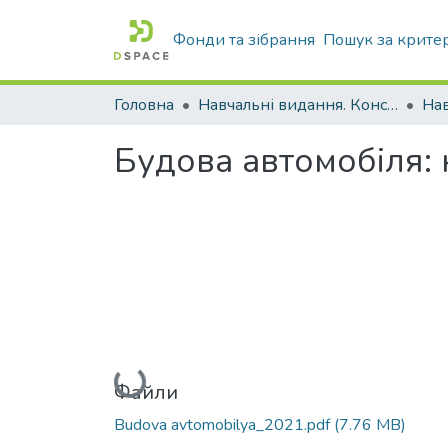
Фонди та зібрання
Пошук за крите
Головна
Навчальні видання. Конспекти лекцій
Нав
Будова автомобіля:
Вантажиться...
Файли
Budova avtomobilya_2021.pdf
(7.76 MB)