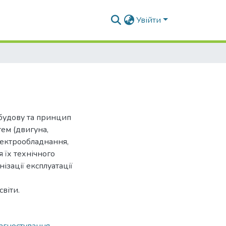
Увійти
 будову та принцип
тем (двигуна,
електрообладнання,
 їх технічного
ізації експлуатації
віти.