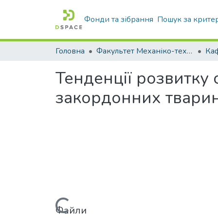
Фонди та зібрання
Пошук за крите
Головна
Факультет Механіко-технологічний
Тенденції розвитку
закордонних твари
Файли