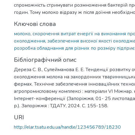
спроможність стримувати розмноження бактерій п
годин. Тому молоко відразу ж після доїння необхідн
Ключові слова
молоко
,
скорочення витрат енергії на виконання пр
охолодження
,
забезпечення високої якості охолодж
розробка обладнання для різних по розміру підпри
Бібліографічний опис
Дереза С. В., Сулейманова Е. Е. Тенденції розвитку 
охолодження молока на закордонних тваринницьк
фермах. Технічне забезпечення інноваційних технол
агропромисловому комплексі : матеріали VІ Міжнар. н
Інтернет-конференції (Запоріжжя, 01- 25 листопад
р.). Запоріжжя : ТДАТУ, 2024. С. 155-158.
URI
http://elar.tsatu.edu.ua/handle/123456789/18230