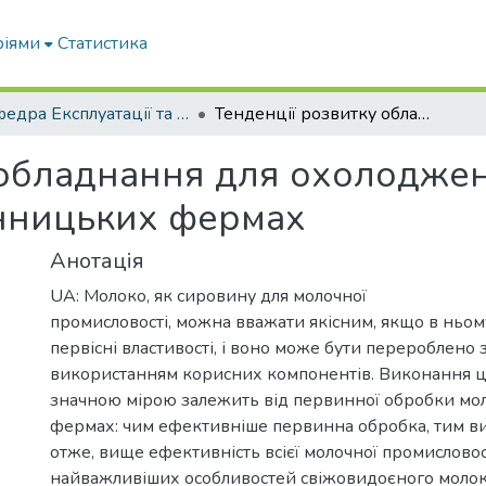
ріями
Статистика
Кафедра Експлуатації та технічного сервісу машин
Тенденції розвитку обладнання для охолодження молока на закордонних тваринницьких фермах
 обладнання для охолодже
нницьких фермах
Анотація
UA: Молоко, як сировину для молочної
промисловості, можна вважати якісним, якщо в ньо
первісні властивості, і воно може бути перероблено
використанням корисних компонентів. Виконання ц
значною мірою залежить від первинної обробки мо
фермах: чим ефективніше первинна обробка, тим вищ
отже, вище ефективність всієї молочної промисловос
найважливіших особливостей свіжовидоєного молок