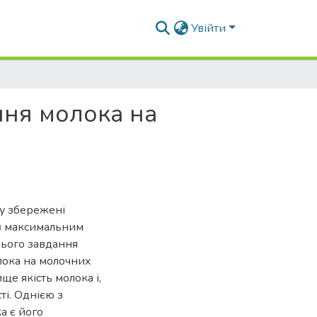
Увійти
ння молока на
му збережені
 з максимальним
ього завдання
лока на молочних
е якість молока і,
ті. Однією з
а є його