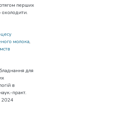
ротягом перших
о охолодити.
оцесу
еного молока
,
ємств
обладнання для
их
огій в
аук.-практ.
а 2024