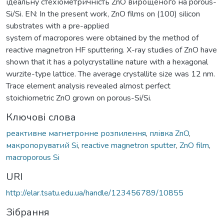
ідеальну стехіометричність ZnO вирощеного на porous-
Si/Si. EN: In the present work, ZnO films on (100) silicon
substrates with a pre-applied
system of macropores were obtained by the method of
reactive magnetron HF sputtering. X-ray studies of ZnO have
shown that it has a polycrystalline nature with a hexagonal
wurzite-type lattice. The average crystallite size was 12 nm.
Trace element analysis revealed almost perfect
stoichiometric ZnO grown on porous-Si/Si.
Ключові слова
реактивне магнетронне розпилення
,
плівка ZnO
,
макропоруватий Si
,
reactive magnetron sputter
,
ZnO film
,
macroporous Si
URI
http://elar.tsatu.edu.ua/handle/123456789/10855
Зібрання