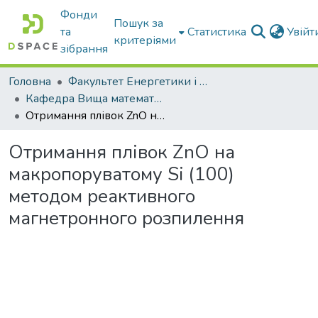
Фонди
Пошук за
та
Статистика
Увій
критеріями
зібрання
Головна
Факультет Енергетики і комп'ютерних технологій
Кафедра Вища математика та фізика
Отримання плівок ZnO на макропоруватому Si (100) методом реактивного магнетронного розпилення
Отримання плівок ZnO на
макропоруватому Si (100)
методом реактивного
магнетронного розпилення