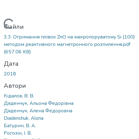
Вантажиться...
Файли
3.3. Отримання плівок ZnO на макропоруватому Si (100)
методом реактивного магнетронного розпилення.pdf
(657.06 KB)
Дата
2018
Автори
Кідалов, В. В.
Дяденчук, Альона Федорівна
Дяденчук, Алена Федоровна
Diadenchuk, Alona
Батурин, В. А.
Рогозін, І. В.