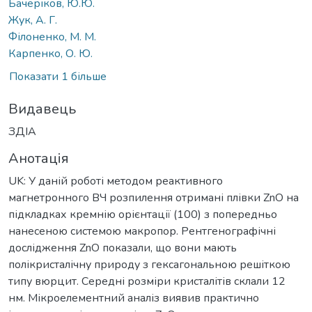
Бачеріков, Ю.Ю.
Жук, А. Г.
Філоненко, М. М.
Карпенко, О. Ю.
Показати 1 більше
Видавець
ЗДІА
Анотація
UK: У даній роботі методом реактивного
магнетронного ВЧ розпилення отримані плівки ZnO на
підкладках кремнію орієнтації (100) з попередньо
нанесеною системою макропор. Рентгенографічні
дослідження ZnO показали, що вони мають
полікристалічну природу з гексагональною решіткою
типу вюрцит. Середні розміри кристалітів склали 12
нм. Мікроелементний аналіз виявив практично