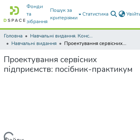
Фонди
Пошук за
та
Статистика
Увій
критеріями
зібрання
Головна
Навчальні видання. Конспекти лекцій
Навчальні видання
Проектування сервісних підприємств: посібник-практикум
Проектування сервісних
підприємств: посібник-практикум