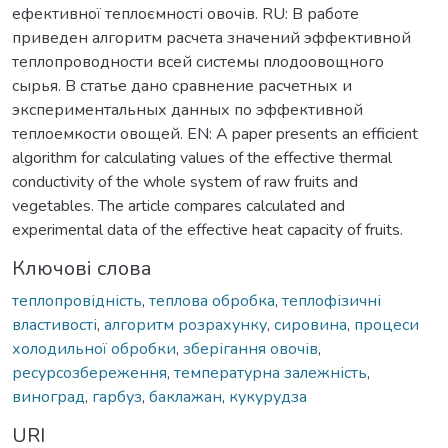
ефективної теплоємності овочів. RU: В работе
приведен алгоритм расчета значений эффективной
теплопроводности всей системы плодоовощного
сырья. В статье дано сравнение расчетных и
экспериментальных данных по эффективной
теплоемкости овощей. EN: A paper presents an efficient
algorithm for calculating values of the effective thermal
conductivity of the whole system of raw fruits and
vegetables. The article compares calculated and
experimental data of the effective heat capacity of fruits.
Ключові слова
теплопровідність
,
теплова обробка
,
теплофізичні
властивості
,
алгоритм розрахунку
,
сировина
,
процеси
холодильної обробки
,
зберігання овочів
,
ресурсозбереження
,
температурна залежність
,
виноград
,
гарбуз
,
баклажан
,
кукурудза
URI