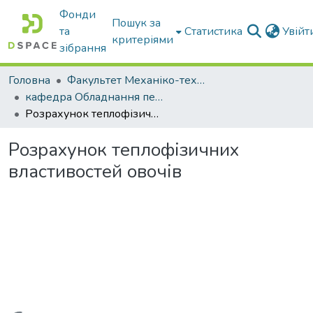
Фонди
Пошук за
та
Статистика
Увій
критеріями
зібрання
Головна
Факультет Механіко-технологічний
кафедра Обладнання переробних і харчових виробництв ім. професора Ф.Ю. Ялпачика
Розрахунок теплофізичних властивостей овочів
Розрахунок теплофізичних
властивостей овочів