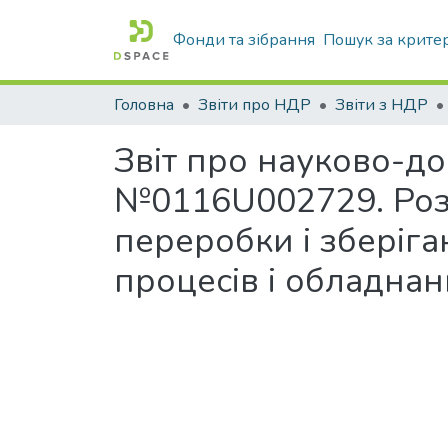
Фонди та зібрання
Пошук за крите
Головна
Звіти про НДР
Звіти з НДР
Звіт про науково-д
№0116U002729. Розр
переробки і зберіга
процесів і обладна