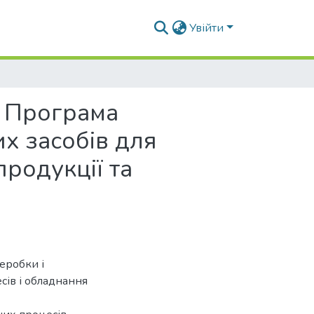
Увійти
. Програма
х засобів для
продукції та
еробки і
сів і обладнання