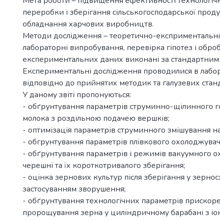
Мета роботи – підвищення ефективності технологіч
переробки і зберігання сільськогосподарської продук
обладнання харчових виробництв.
Методи дослідження – теоретично-експриментальні
)
лабораторні випробування, перевірка гіпотез і обро
експериментальних даних виконані за стандартним
Експериментальні дослідження проводилися в лабо
відповідно до прийнятих методик та галузевих станд
У даному звіті пропонуються:
- обґрунтування параметрів струминно-щілинного г
молока з роздільною подачею вершків;
- оптимізація параметрів струминного змішування на
- обгрунтування параметрів плівкового охолоджувач
- обґрунтування параметрів і режимів вакуумного 
черешні та їх короткотривалого зберігання;
- оцінка зернових культур після зберігання у зернос
застосуванням зворушення;
- обґрунтування технологічних параметрів прискор
пророщування зерна у циліндричному барабані з іон