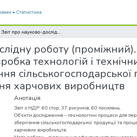
ріями
Статистика
Звіт про науково-дослідну роботу (проміжний). Програма №0116U002729. Розробка технологій і технічних засобів для переробки і зберігання сільськогосподарської продукції та процесів і обладнання харчових виробництв
ослідну роботу (проміжний)
обка технологій і технічни
ння сільськогосподарської 
ння харчових виробництв
Анотація
Звіт з НДР: 60 стор, 37 рисунків, 60 посилань.
Об’єкти дослідження – технологічні процеси для пер
зберігання сільськогосподарської продукції та проце
харчових виробництв.