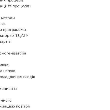
них процесів
ції та процесів і
 методи,
бка
и програмами.
раторіях ТДАТУ
артів.
омогенізатора
поїв;
а напоїв
охолодження плодів
ховищі із
енного
ізацією повітря.