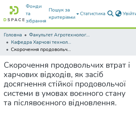
Фонди
Пошук за
та
Статистика
Увій
критеріями
зібрання
Головна
Факультет Агротехнологій та екології
Кафедра Харчові технологіі та готельно-ресторанна справа
Скорочення продовольчих втрат і харчових відходів, як засіб досягнення стійкої продовольчої системи в умовах воєнного стану та післявоєнного відновлення.
Скорочення продовольчих втрат і
харчових відходів, як засіб
досягнення стійкої продовольчої
системи в умовах воєнного стану
та післявоєнного відновлення.