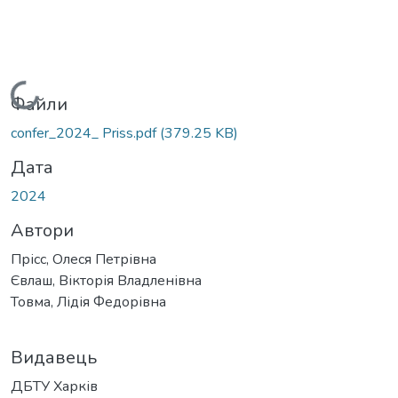
Вантажиться...
Файли
confer_2024_ Priss.pdf
(379.25 KB)
Дата
2024
Автори
Прісс, Олеся Петрівна
Євлаш, Вікторія Владленівна
Товма, Лідія Федорівна
Видавець
ДБТУ Харків