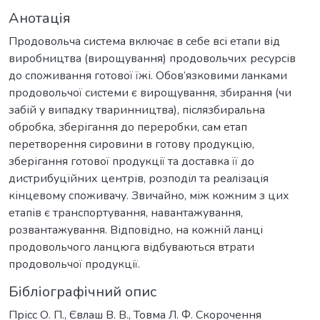
Анотація
Продовольча система включає в себе всі етапи від
виробництва (вирощування) продовольчих ресурсів
до споживання готової їжі. Обов’язковими ланками
продовольчої системи є вирощування, збирання (чи
забій у випадку тваринництва), післязбиральна
обробка, зберігання до переробки, сам етап
перетворення сировини в готову продукцію,
зберігання готової продукції та доставка її до
дистрибуційних центрів, розподіл та реалізація
кінцевому споживачу. Звичайно, між кожним з цих
етапів є транспортування, навантажування,
розвантажування. Відповідно, на кожній ланці
продовольчого ланцюга відбуваються втрати
продовольчої продукції.
Бібліографічний опис
Прісс О. П., Євлаш В. В., Товма Л. Ф. Скорочення