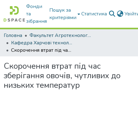
Фонди
Пошук за
та
Статистика
Увій
критеріями
зібрання
Головна
Факультет Агротехнологій та екології
Кафедра Харчові технологіі та готельно-ресторанна справа
Скорочення втрат під час зберігання овочів, чутливих до низьких температур
Скорочення втрат під час
зберігання овочів, чутливих до
низьких температур