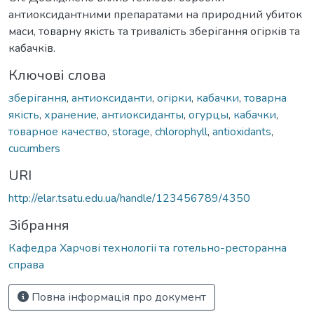
антиоксидантними препаратами на природний убиток
маси, товарну якість та тривалість зберігання огірків та
кабачків.
Ключові слова
зберігання
,
антиоксиданти
,
огірки
,
кабачки
,
товарна
якість
,
хранение
,
антиоксиданты
,
огурцы
,
кабачки
,
товарное качество
,
storage
,
chlorophyll
,
antioxidants
,
cucumbers
URI
http://elar.tsatu.edu.ua/handle/123456789/4350
Зібрання
Кафедра Харчові технологіі та готельно-ресторанна
справа
Повна інформація про документ