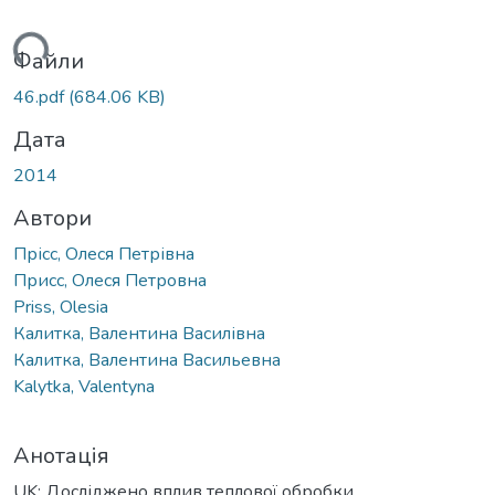
житься...
Файли
46.pdf
(684.06 KB)
Дата
2014
Автори
Прісс, Олеся Петрівна
Присс, Олеся Петровна
Priss, Оlesia
Калитка, Валентина Василівна
Калитка, Валентина Васильевна
Kalytka, Valentyna
Анотація
UK: Досліджено вплив теплової обробки