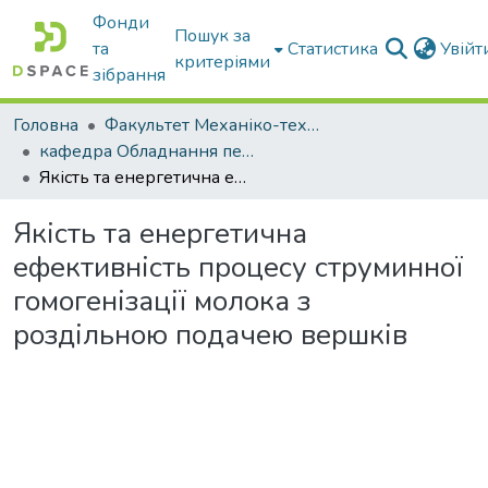
Фонди
Пошук за
та
Статистика
Увій
критеріями
зібрання
Головна
Факультет Механіко-технологічний
кафедра Обладнання переробних і харчових виробництв ім. професора Ф.Ю. Ялпачика
Якість та енергетична ефективність процесу струминної гомогенізації молока з роздільною подачею вершків
Якість та енергетична
ефективність процесу струминної
гомогенізації молока з
роздільною подачею вершків