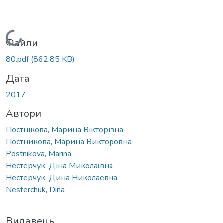
Вантажиться...
Файли
80.pdf
(862.85 KB)
Дата
2017
Автори
Постнікова, Марина Вікторівна
Постникова, Марина Викторовна
Postnikova, Marina
Нестерчук, Діна Миколаївна
Нестерчук, Дина Николаевна
Nesterchuk, Dina
Видавець