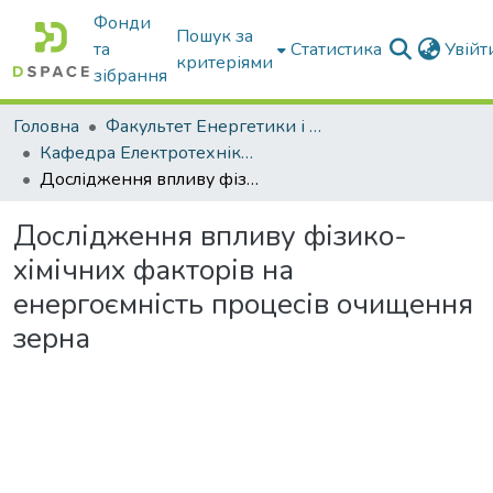
Фонди
Пошук за
та
Статистика
Увій
критеріями
зібрання
Головна
Факультет Енергетики і комп'ютерних технологій
Кафедра Електротехніки і електромеханіки ім. проф. В.В. Овчарова
Дослідження впливу фізико-хімічних факторів на енергоємність процесів очищення зерна
Дослідження впливу фізико-
хімічних факторів на
енергоємність процесів очищення
зерна