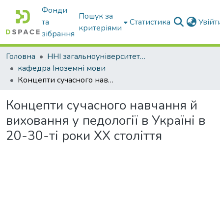
Фонди
Пошук за
та
Статистика
Увій
критеріями
зібрання
Головна
ННІ загальноуніверситетської підготовки
кафедра Іноземні мови
Концепти сучасного навчання й виховання у педології в Україні в 20-30-ті роки ХХ століття
Концепти сучасного навчання й
виховання у педології в Україні в
20-30-ті роки ХХ століття