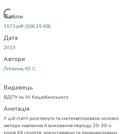
Вантажиться...
Файли
1573.pdf
(306.15 KB)
Дата
2013
Автори
Литвина, Ю. С.
Видавець
ВДПУ ім. М. Коцюбинського
Анотація
У цій статті розглянуто та систематизовано основні
методи навчання й виховання періоду 20-30-х
років ХХ століття, представлено та проаналізовано