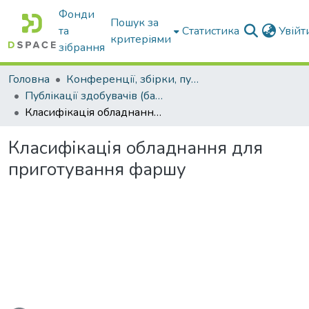
Фонди
Пошук за
та
Статистика
Увій
критеріями
зібрання
Головна
Конференції, збірки, публікації молодих вчених і здобувачів : магістрів, бакалаврів, аспірантів.
Публікації здобувачів (бакалаврів. магістрів, аспірантів)
Класифікація обладнання для приготування фаршу
Класифікація обладнання для
приготування фаршу