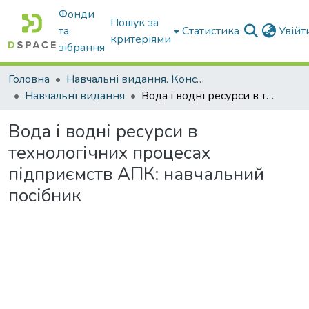
Фонди
Пошук за
та
Статистика
Увій
критеріями
зібрання
Головна
Навчальні видання. Конспекти лекцій
Навчальні видання
Вода і водні ресурси в технологічних процесах підприємств АПК: навчальний посібник
Вода і водні ресурси в
технологічних процесах
підприємств АПК: навчальний
посібник