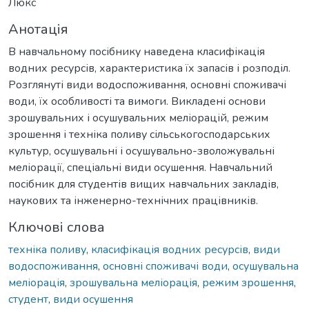
Люкс
Анотація
В навчальному посібнику наведена класифікація
водних ресурсів, характеристика їх запасів і розподіл.
Розглянуті види водоспоживання, основні споживачі
води, їх особливості та вимоги. Викладені основи
зрошувальних і осушувальних меліорацій, режим
зрошення і техніка поливу сільськогосподарських
культур, осушувальні і осушувально-зволожувальні
меліорації, спеціальні види осушення. Навчальний
посібник для студентів вищих навчальних закладів,
наукових та інженерно-технічних працівників.
Ключові слова
техніка поливу
,
класифікація водних ресурсів
,
види
водоспоживання
,
основні споживачі води
,
осушувальна
меліорація
,
зрошувальна меліорація
,
режим зрошення
,
студент
,
види осушення