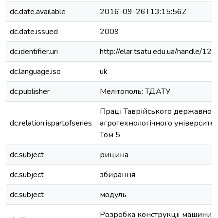
dc.date.available
2016-09-26T13:15:56Z
dc.date.issued
2009
dc.identifier.uri
http://elar.tsatu.edu.ua/handle/
dc.language.iso
uk
dc.publisher
Мелітополь: ТДАТУ
Праці Таврійського державног
dc.relation.ispartofseries
агротехнологічного університет
Том 5
dc.subject
рицина
dc.subject
збирання
dc.subject
модуль
Розробка конструкції машини 