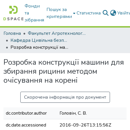
Фонди
Пошук за
та
Статистика
Увій
критеріями
зібрання
Головна
Факультет Агротехнологій та екології
Кафедра Цивільна безпека
Розробка конструкції машини для збирання рицини методом очісування на корені
Розробка конструкції машини для
збирання рицини методом
очісування на корені
Скорочена інформація про документ
dc.contributor.author
Головін, С. В.
dc.date.accessioned
2016-09-26T13:15:56Z