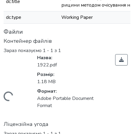
dc.title
рицини методом очісування на 
dc.type
Working Paper
Файли
Контейнер файлів
Зараз показуємо
1 - 1 з 1
Назва:
1922.pdf
Розмір:
1.18 MB
Формат:
Вантажиться...
Adobe Portable Document
Format
Ліцензійна угода
Зараз показуємо
1 - 1 з 1