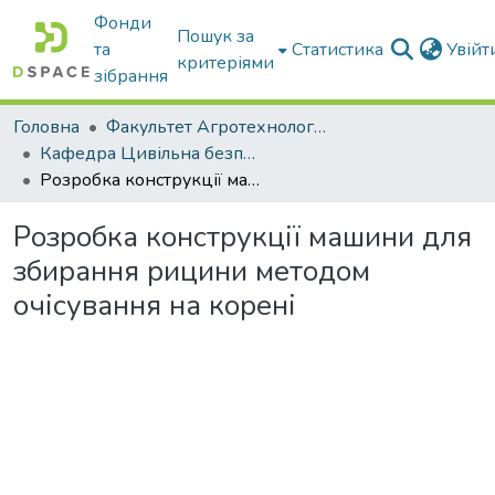
Фонди
Пошук за
та
Статистика
Увій
критеріями
зібрання
Головна
Факультет Агротехнологій та екології
Кафедра Цивільна безпека
Розробка конструкції машини для збирання рицини методом очісування на корені
Розробка конструкції машини для
збирання рицини методом
очісування на корені