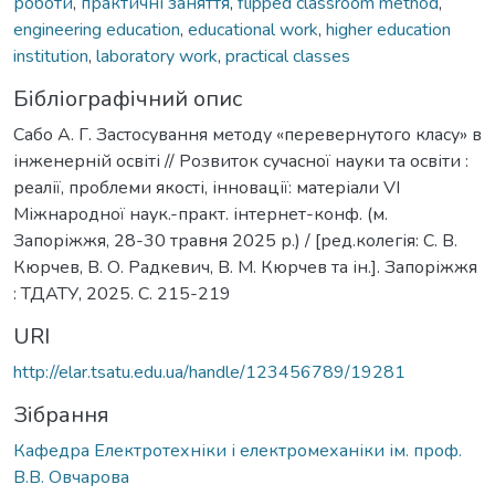
роботи
,
практичні заняття
,
flipped classroom method
,
engineering education
,
educational work
,
higher education
institution
,
laboratory work
,
practical classes
Бібліографічний опис
Сабо А. Г. Застосування методу «перевернутого класу» в
інженерній освіті // Розвиток сучасної науки та освіти :
реалії, проблеми якості, інновації: матеріали VІ
Міжнародної наук.-практ. інтернет-конф. (м.
Запоріжжя, 28-30 травня 2025 р.) / [ред.колегія: С. В.
Кюрчев, В. О. Радкевич, В. М. Кюрчев та ін.]. Запоріжжя
: ТДАТУ, 2025. С. 215-219
URI
http://elar.tsatu.edu.ua/handle/123456789/19281
Зібрання
Кафедра Електротехніки і електромеханіки ім. проф.
В.В. Овчарова