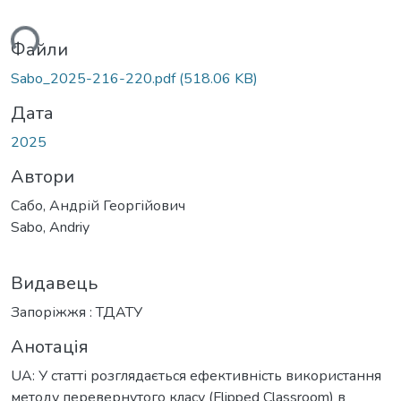
ься...
Файли
Sabo_2025-216-220.pdf
(518.06 KB)
Дата
2025
Автори
Сабо, Андрій Георгійович
Sabo, Andriy
Видавець
Запоріжжя : ТДАТУ
Анотація
UA: У статті розглядається ефективність використання
методу перевернутого класу (Flipped Classroom) в