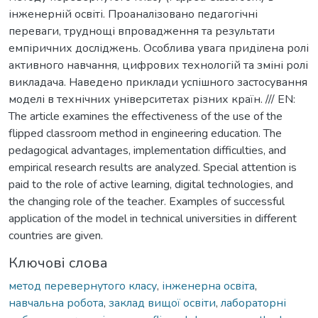
інженерній освіті. Проаналізовано педагогічні
переваги, труднощі впровадження та результати
емпіричних досліджень. Особлива увага приділена ролі
активного навчання, цифрових технологій та зміні ролі
викладача. Наведено приклади успішного застосування
моделі в технічних університетах різних країн. /// EN:
The article examines the effectiveness of the use of the
flipped classroom method in engineering education. The
pedagogical advantages, implementation difficulties, and
empirical research results are analyzed. Special attention is
paid to the role of active learning, digital technologies, and
the changing role of the teacher. Examples of successful
application of the model in technical universities in different
countries are given.
Ключові слова
метод перевернутого класу
,
інженерна освіта
,
навчальна робота
,
заклад вищої освіти
,
лабораторні