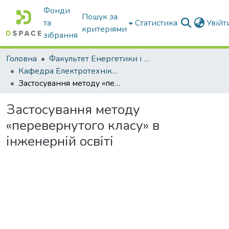
Фонди
Пошук за
та
Статистика
Увій
критеріями
зібрання
Головна
Факультет Енергетики і комп'ютерних технологій
Кафедра Електротехніки і електромеханіки ім. проф. В.В. Овчарова
Застосування методу «перевернутого класу» в інженерній освіті
Застосування методу
«перевернутого класу» в
інженерній освіті