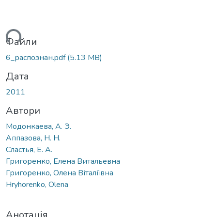
ться...
Файли
6_распознан.pdf
(5.13 MB)
Дата
2011
Автори
Модонкаева, А. Э.
Аппазова, Н. Н.
Сластья, Е. А.
Григоренко, Елена Витальевна
Григоренко, Олена Віталіївна
Hryhorenko, Olena
Анотація