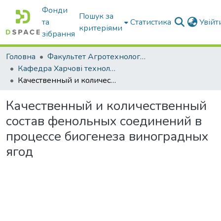
Фонди
Пошук за
та
Статистика
Увій
критеріями
зібрання
Головна
Факультет Агротехнологій та екології
Кафедра Харчові технологіі та готельно-ресторанна справа
Качественный и количественный состав фенольных соединений в процессе биогенеза виноградных ягод
Качественный и количественный
состав фенольных соединений в
процессе биогенеза виноградных
ягод