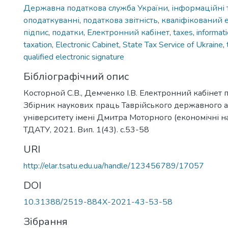
Державна податкова служба України
,
інформаційні т
оподаткуванні
,
податкова звітність
,
кваліфікований 
підпис
,
податки
,
Електронний кабінет
,
taxes
,
informat
taxation
,
Electronic Cabinet
,
State Tax Service of Ukraine
,
qualified electronic signature
Бібліографічний опис
Косторной С.В., Демченко І.В. Електронний кабінет п
Збірник наукових праць Таврійського державного а
університету імені Дмитра Моторного (економічні на
ТДАТУ, 2021. Вип. 1(43). c.53-58
URI
http://elar.tsatu.edu.ua/handle/123456789/17057
DOI
10.31388/2519-884X-2021-43-53-58
Зібрання