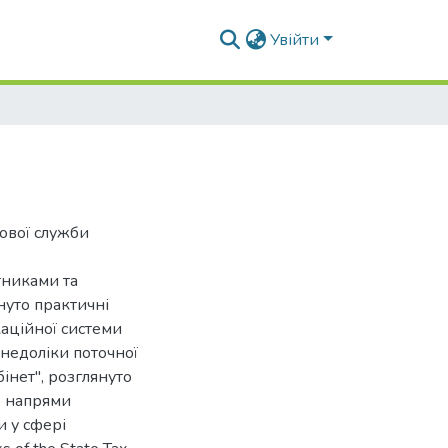
Увійти
ової служби
тниками та
нуто практичні
аційної системи
недоліки поточної
інет", розглянуто
но напрями
 у сфері