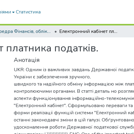
ріями
Статистика
Кафедра Фінансів, обліку і оподаткування
Електронний кабінет платника податків.
 платника податків.
Анотація
UKR: Одним із важливих завдань Державної податк
України є забезпечення зручного,
швидкого та надійного обміну інформацією між пла
контролюючими органами. В статті деталь но розгля
аспекти функціонування інформаційно-телекомунік
"Електронний кабінет". Сформульовано переваги та 
форми реалізації функцій системи "Електронний каб
останні законодавчі зміни в цій галузі. Обґрунтова
удосконалення роботи Державної податкової служби