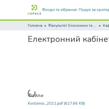
Фонди та зібрання
Пошук за крите
Головна
Факультет Економіки та бізнесу
Електронний кабінет
Вантажиться...
Файли
Kostornoi._2021.pdf
(627.66 KB)