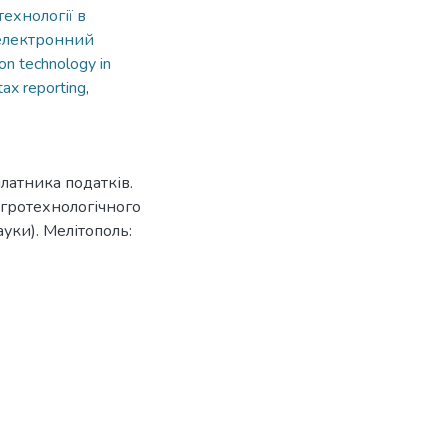
ехнології в
електронний
ion technology in
tax reporting
,
латника податків.
гротехнологічного
уки). Мелітополь: