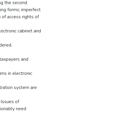
ing the second
ting forms; imperfect
 of access rights of
lectronic cabinet and
idered.
 taxpayers and
rns in electronic
stration system are
 Issues of
tionality need