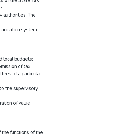
ks of the State Tax
e
 authorities. The
mmunication system
nd local budgets;
bmission of tax
fees of a particular
 to the supervisory
ration of value
 the functions of the