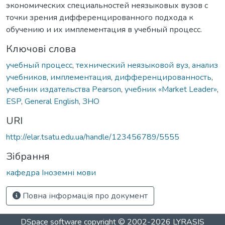
экономических специальностей неязыковых вузов с
точки зрения дифференцированного подхода к
обучению и их имплементация в учебный процесс.
Ключові слова
учебный процесс
,
технический неязыковой вуз
,
анализ
учебников
,
имплементация
,
дифференцированность
,
учебник издательства Pearson
,
учебник «Market Leader»
,
ESP
,
General English
,
ЗНО
URI
http://elar.tsatu.edu.ua/handle/123456789/5555
Зібрання
кафедра Іноземні мови
Повна інформація про документ
DSpace software
copyright © 2002-2026
LYRASIS