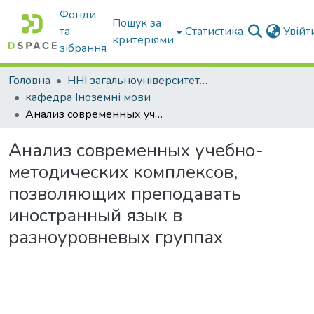
Фонди
Пошук за
та
Статистика
Увій
критеріями
зібрання
Головна
ННІ загальноуніверситетської підготовки
кафедра Іноземні мови
Анализ современных учебно-методических комплексов, позволяющих преподавать иностранный язык в разноуровневых группах
Анализ современных учебно-
методических комплексов,
позволяющих преподавать
иностранный язык в
разноуровневых группах