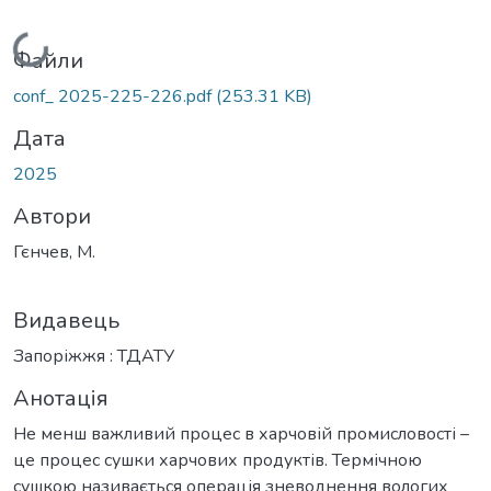
Вантажиться...
Файли
conf_ 2025-225-226.pdf
(253.31 KB)
Дата
2025
Автори
Гєнчев, М.
Видавець
Запоріжжя : ТДАТУ
Анотація
Не менш важливий процес в харчовій промисловості –
це процес сушки харчових продуктів. Термічною
сушкою називається операція зневоднення вологих