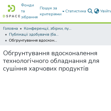
Фонди
Пошук за
та
Статистика
Увій
критеріями
зібрання
Головна
Конференції, збірки, публікації молодих вчених і здобувачів : магістрів, бакалаврів, аспірантів.
Публікації здобувачів (бакалаврів. магістрів, аспірантів)
Обгрунтування вдосконалення технологічного обладнання для сушіння харчових продуктів
Обгрунтування вдосконалення
технологічного обладнання для
сушіння харчових продуктів