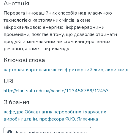
Анотація
Перевага інноваційних способів над класичною
технологією картопляних чіпсів, а саме:
мікрохвильовою енергією, інфрачервоними
променями, полягає в тому, що дозволяє отримати
продукт з мінімальним вмістом канцерогенних
речовин, а саме – акриламіду
Ключові слова
картопля
,
картопляні чіпси
,
фритюрний жир
,
акриламід
URI
http://elar.tsatu.edu.ua/handle/123456789/12453
Зібрання
кафедра Обладнання переробних і харчових
виробництв ім. професора Ф.Ю. Ялпачика
Повна інформація про документ