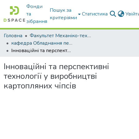
Фонди
Пошук за
та
Статистика
Увій
критеріями
зібрання
Головна
Факультет Механіко-технологічний
кафедра Обладнання переробних і харчових виробництв ім. професора Ф.Ю. Ялпачика
Інноваційні та перспективні технології у виробництві картопляних чіпсів
Інноваційні та перспективні
технології у виробництві
картопляних чіпсів