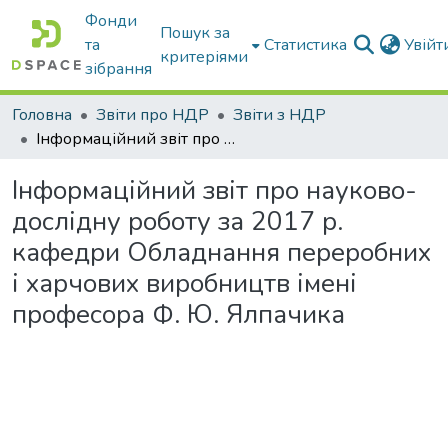
Фонди
Пошук за
та
Статистика
Увій
критеріями
зібрання
Головна
Звіти про НДР
Звіти з НДР
Інформаційний звіт про науково-дослідну роботу за 2017 р. кафедри Обладнання переробних і харчових виробництв імені професора Ф. Ю. Ялпачика
Інформаційний звіт про науково-
дослідну роботу за 2017 р.
кафедри Обладнання переробних
і харчових виробництв імені
професора Ф. Ю. Ялпачика