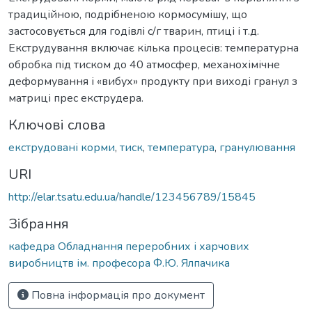
традиційною, подрібненою кормосумішу, що
застосовується для годівлі с/г тварин, птиці і т.д.
Екструдування включає кілька процесів: температурна
обробка під тиском до 40 атмосфер, механохімічне
деформування і «вибух» продукту при виході гранул з
матриці прес екструдера.
Ключові слова
екструдовані корми
,
тиск
,
температура
,
гранулювання
URI
http://elar.tsatu.edu.ua/handle/123456789/15845
Зібрання
кафедра Обладнання переробних і харчових
виробництв ім. професора Ф.Ю. Ялпачика
Повна інформація про документ