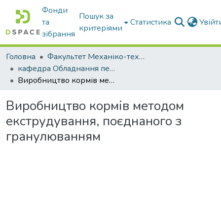
Фонди
Пошук за
та
Статистика
Увій
критеріями
зібрання
Головна
Факультет Механіко-технологічний
кафедра Обладнання переробних і харчових виробництв ім. професора Ф.Ю. Ялпачика
Виробництво кормів методом екструдування, поєднаного з гранулюванням
Виробництво кормів методом
екструдування, поєднаного з
гранулюванням