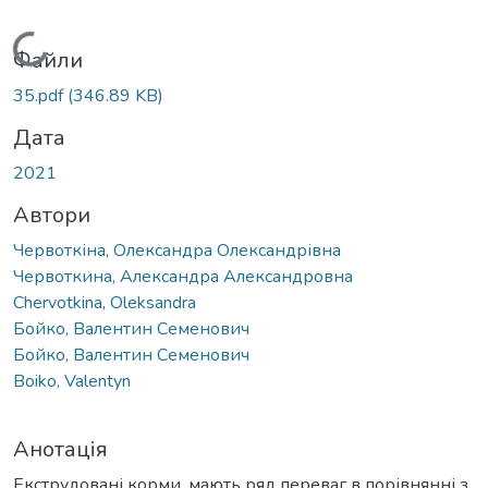
Вантажиться...
Файли
35.pdf
(346.89 KB)
Дата
2021
Автори
Червоткіна, Олександра Олександрівна
Червоткина, Александра Александровна
Chervotkina, Oleksandra
Бойко, Валентин Семенович
Бойко, Валентин Семенович
Boiko, Valentyn
Анотація
Екструдовані корми, мають ряд переваг в порівнянні з