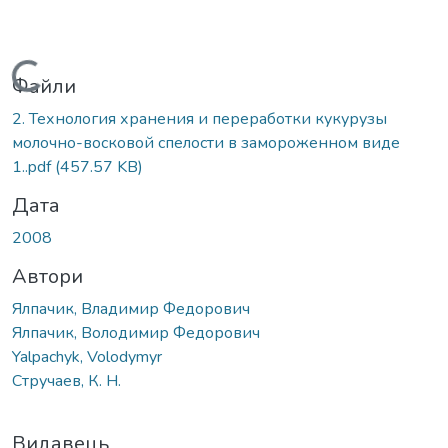
Вантажиться...
Файли
2. Технология хранения и переработки кукурузы
молочно-восковой спелости в замороженном виде
1..pdf
(457.57 KB)
Дата
2008
Автори
Ялпачик, Владимир Федорович
Ялпачик, Володимир Федорович
Yalpachyk, Volodymyr
Стручаев, К. Н.
Видавець