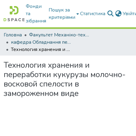
Фонди
Пошук за
та
Статистика
Увій
критеріями
зібрання
Головна
Факультет Механіко-технологічний
кафедра Обладнання переробних і харчових виробництв ім. професора Ф.Ю. Ялпачика
Технология хранения и переработки кукурузы молочно-восковой спелости в замороженном виде
Технология хранения и
переработки кукурузы молочно-
восковой спелости в
замороженном виде