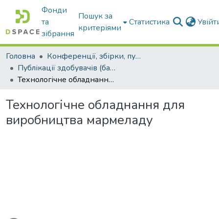
Фонди
Пошук за
та
Статистика
Увій
критеріями
зібрання
Головна
Конференції, збірки, публікації молодих вчених і здобувачів : магістрів, бакалаврів, аспірантів.
Публікації здобувачів (бакалаврів. магістрів, аспірантів)
Технологічне обладнання для виробництва мармеладу
Технологічне обладнання для
виробництва мармеладу