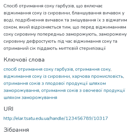
Спосіб отримання соку гарбузів, що включає
віджимання соку із сировини, бланшування вичавок у
воді, подрібнення вичавок та змішування їх з віджатим
соком, який відрізняється тим, що перед віджиманням
соку сировину попередньо заморожують, заморожену
сировину дефростують під час віджимання соку та
отриманий сік піддають миттєвій стерилізації
Ключові слова
спосіб отримання соку гарбузів
,
отримання соку
,
віджимання соку із сировини
,
харчова промисловість
,
отримання соків з плодової продукції шляхом
заморожування
,
отримання соків з овочевої продукції
шляхом заморожування
URI
http://elar.tsatu.edu.ua/handle/123456789/10317
Зібрання