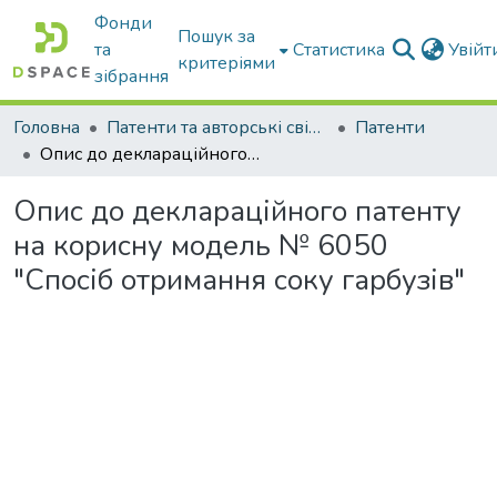
Фонди
Пошук за
та
Статистика
Увій
критеріями
зібрання
Головна
Патенти та авторські свідоцтва
Патенти
Опис до деклараційного патенту на корисну модель № 6050 "Спосіб отримання соку гарбузів"
Опис до деклараційного патенту
на корисну модель № 6050
"Спосіб отримання соку гарбузів"