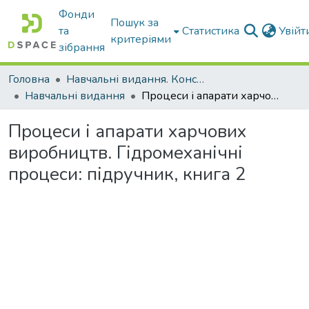
Фонди
Пошук за
та
Статистика
Увій
критеріями
зібрання
Головна
Навчальні видання. Конспекти лекцій
Навчальні видання
Процеси і апарати харчових виробництв. Гідромеханічні процеси: підручник, книга 2
Процеси і апарати харчових
виробництв. Гідромеханічні
процеси: підручник, книга 2