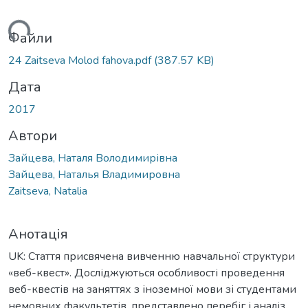
ться...
Файли
24 Zaitseva Molod fahova.pdf
(387.57 KB)
Дата
2017
Автори
Зайцева, Наталя Володимирівна
Зайцева, Наталья Владимировна
Zaitseva, Natalia
Анотація
UK: Стаття присвячена вивченню навчальної структури
«веб-квест». Досліджуються особливості проведення
веб-квестів на заняттях з іноземної мови зі студентами
немовних факультетів, представлено перебіг і аналіз