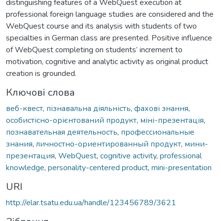
distinguishing features of a WebQuest execution at
professional foreign language studies are considered and the
WebQuest course and its analysis with students of two
specialties in German class are presented. Positive influence
of WebQuest completing on students’ increment to
motivation, cognitive and analytic activity as original product
creation is grounded.
Ключові слова
веб-квест
,
пізнавальна діяльність
,
фахові знання
,
особистісно-орієнтований продукт
,
міні-презентація
,
познавательная деятельность
,
профессиональные
знания
,
личностно-ориентированный продукт
,
мини-
презентация
,
WebQuest
,
cognitive activity
,
professional
knowledge
,
personality-centered product
,
mini-presentation
URI
http://elar.tsatu.edu.ua/handle/123456789/3621