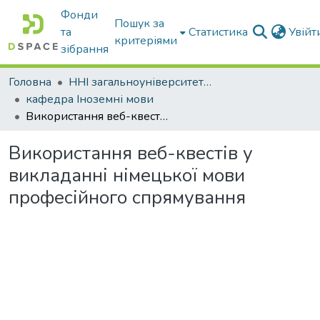
Фонди
Пошук за
та
Статистика
Увій
критеріями
зібрання
Головна
ННІ загальноуніверситетської підготовки
кафедра Іноземні мови
Використання веб-квестів у викладанні німецької мови професійного спрямування
Використання веб-квестів у
викладанні німецької мови
професійного спрямування