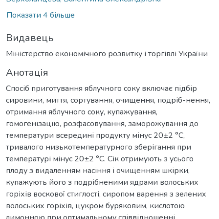
Показати 4 більше
Видавець
Міністерство економічного розвитку і торгівлі України
Анотація
Спосіб приготування яблучного соку включає підбір
сировини, миття, сортування, очищення, подріб-нення,
отримання яблучного соку, купажування,
гомогенізацію, розфасовування, заморожування до
температури всередині продукту мінус 20±2 °C,
тривалого низькотемпературного зберігання при
температурі мінус 20±2 °C. Сік отримують з усього
плоду з видаленням насіння і очищенням шкірки,
купажують його з подрібненими ядрами волоських
горіхів воскової стиглості, сиропом варення з зелених
волоських горіхів, цукром буряковим, кислотою
лимонною при оптимальному співвідношенні