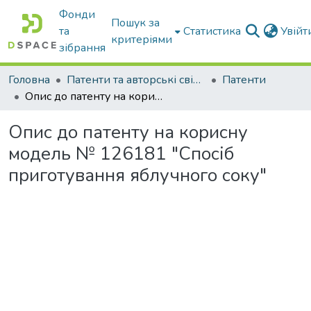
Фонди
Пошук за
та
Статистика
Увій
критеріями
зібрання
Головна
Патенти та авторські свідоцтва
Патенти
Опис до патенту на корисну модель № 126181 "Спосіб приготування яблучного соку"
Опис до патенту на корисну
модель № 126181 "Спосіб
приготування яблучного соку"
ться...