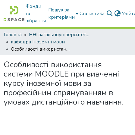
Фонди
Пошук за
та
Статистика
Увій
критеріями
зібрання
Головна
ННІ загальноуніверситетської підготовки
кафедра Іноземні мови
Особливості використання системи MOODLE при вивченні курсу іноземної мови за професійним спрямуванням в умовах дистанційного навчання.
Особливості використання
системи MOODLE при вивченні
курсу іноземної мови за
професійним спрямуванням в
умовах дистанційного навчання.