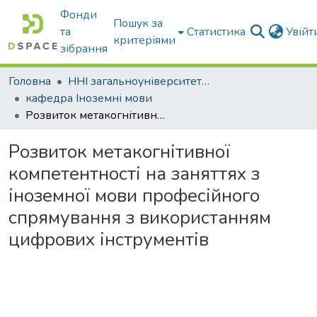
Фонди
Пошук за
та
Статистика
Увій
критеріями
зібрання
Головна
ННІ загальноуніверситетської підготовки
кафедра Іноземні мови
Розвиток метакогнітивної компетентності на заняттях з іноземної мови професійного спрямування з використанням цифрових інструментів
Розвиток метакогнітивної
компетентності на заняттях з
іноземної мови професійного
спрямування з використанням
цифрових інструментів