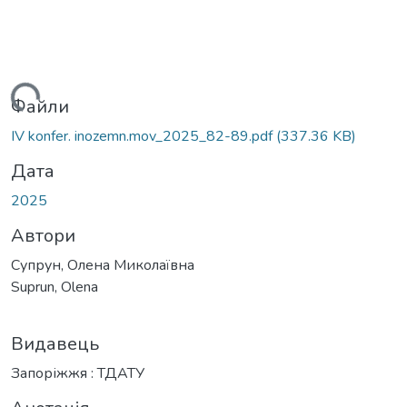
житься...
Файли
IV konfer. inozemn.mov_2025_82-89.pdf
(337.36 KB)
Дата
2025
Автори
Супрун, Олена Миколаївна
Suprun, Olena
Видавець
Запоріжжя : ТДАТУ