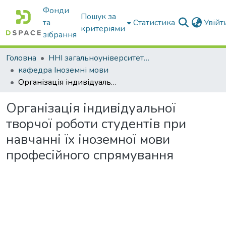
Фонди
Пошук за
та
Статистика
Увій
критеріями
зібрання
Головна
ННІ загальноуніверситетської підготовки
кафедра Іноземні мови
Організація індивідуальної творчої роботи студентів при навчанні їх іноземної мови професійного спрямування
Організація індивідуальної
творчої роботи студентів при
навчанні їх іноземної мови
професійного спрямування