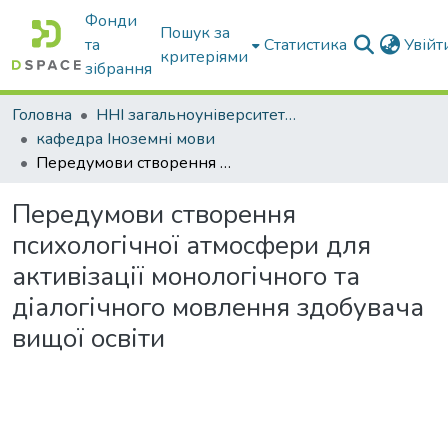
Фонди
Пошук за
та
Статистика
Увій
критеріями
зібрання
Головна
ННІ загальноуніверситетської підготовки
кафедра Іноземні мови
Передумови створення психологічної атмосфери для активізації монологічного та діалогічного мовлення здобувача вищої освіти
Передумови створення
психологічної атмосфери для
активізації монологічного та
діалогічного мовлення здобувача
вищої освіти