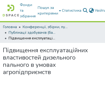
Фонди
Пошук за
та
Статистика
Увій
критеріями
зібрання
Головна
Конференції, збірки, публікації молодих вчених і здобувачів : магістрів, бакалаврів, аспірантів.
Публікації здобувачів (бакалаврів. магістрів, аспірантів)
Підвищення експлуатаційних властивостей дизельного пального в умовах агропідприємств
Підвищення експлуатаційних
властивостей дизельного
пального в умовах
агропідприємств