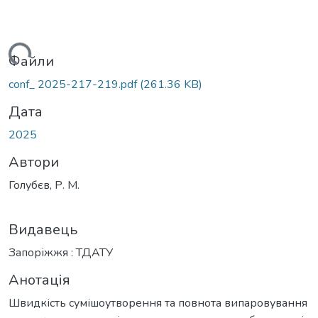
житься...
Файли
conf_ 2025-217-219.pdf
(261.36 KB)
Дата
2025
Автори
Голубєв, Р. М.
Видавець
Запоріжжя : ТДАТУ
Анотація
Швидкість сумішоутворення та повнота випаровування