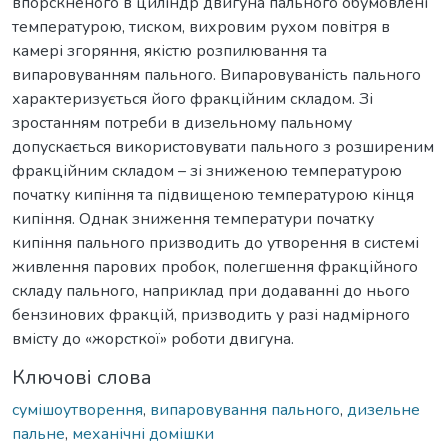
впорскненого в циліндр двигуна пального обумовлені
температурою, тиском, вихровим рухом повітря в
камері згоряння, якістю розпилювання та
випаровуванням пального. Випаровуваність пального
характеризується його фракційним складом. Зі
зростанням потреби в дизельному пальному
допускається використовувати пального з розширеним
фракційним складом – зі зниженою температурою
початку кипіння та підвищеною температурою кінця
кипіння. Однак зниження температури початку
кипіння пального призводить до утворення в системі
живлення парових пробок, полегшення фракційного
складу пального, наприклад при додаванні до нього
бензинових фракцій, призводить у разі надмірного
вмісту до «жорсткої» роботи двигуна.
Ключові слова
сумішоутворення
,
випаровування пального
,
дизельне
пальне
,
механічні домішки