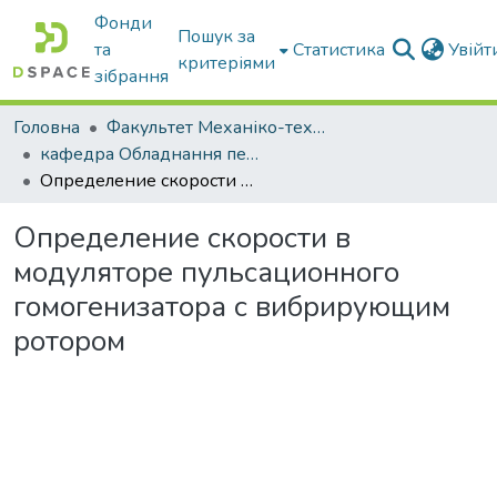
Фонди
Пошук за
та
Статистика
Увій
критеріями
зібрання
Головна
Факультет Механіко-технологічний
кафедра Обладнання переробних і харчових виробництв ім. професора Ф.Ю. Ялпачика
Определение скорости в модуляторе пульсационного гомогенизатора с вибрирующим ротором
Определение скорости в
модуляторе пульсационного
гомогенизатора с вибрирующим
ротором