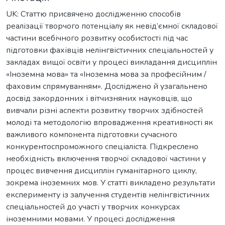
UK: Статтю присвячено дослідженню способів
реалізації творчого потенціалу як невід’ємної складової
частини всебічного розвитку особистості під час
підготовки фахівців нелінгвістичних спеціальностей у
закладах вищої освіти у процесі викладання дисциплін
«Іноземна мова» та «Іноземна мова за професійним /
фаховим спрямуванням». Досліджено й узагальнено
досвід закордонних і вітчизняних науковців, що
вивчали різні аспекти розвитку творчих здібностей
молоді та методологію впровадження креативності як
важливого компонента підготовки сучасного
конкурентоспроможного спеціаліста. Підкреслено
необхідність включення творчої складової частини у
процес вивчення дисциплін гуманітарного циклу,
зокрема іноземних мов. У статті викладено результати
експерименту із залучення студентів нелінгвістичних
спеціальностей до участі у творчих конкурсах
іноземними мовами. У процесі дослідження