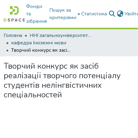
Фонди
Пошук за
та
Статистика
Увій
критеріями
зібрання
Головна
ННІ загальноуніверситетської підготовки
кафедра Іноземні мови
Творчий конкурс як засіб реалізації творчого потенціалу студентів нелінгвістичних спеціальностей
Творчий конкурс як засіб
реалізації творчого потенціалу
студентів нелінгвістичних
спеціальностей