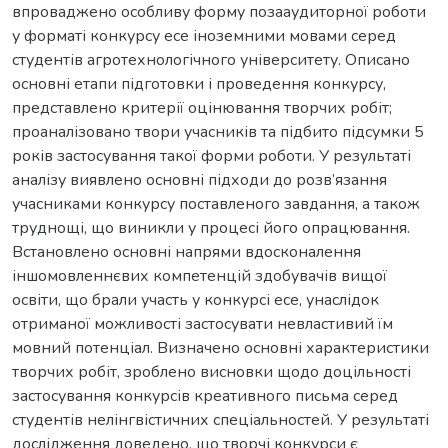
впроваджено особливу форму позааудиторної роботи
у форматі конкурсу есе іноземними мовами серед
студентів агротехнологічного університету. Описано
основні етапи підготовки і проведення конкурсу,
представлено критерії оцінювання творчих робіт;
проаналізовано твори учасників та підбито підсумки 5
років застосування такої форми роботи. У результаті
аналізу виявлено основні підходи до розв’язання
учасниками конкурсу поставленого завдання, а також
труднощі, що виникли у процесі його опрацювання.
Встановлено основні напрями вдосконалення
іншомовленнєвих компетенцій здобувачів вищої
освіти, що брали участь у конкурсі есе, унаслідок
отриманої можливості застосувати невластивий їм
мовний потенціал. Визначено основні характеристики
творчих робіт, зроблено висновки щодо доцільності
застосування конкурсів креативного письма серед
студентів нелінгвістичних спеціальностей. У результаті
дослідження доведено, що творчі конкурси є