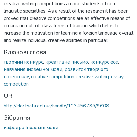
creative writing competitions among students of non-
linguistic specialties. As a result of the research it has been
proved that creative competitions are an effective means of
organizing out-of-class forms of training which helps to
increase the motivation for learning a foreign language overall
and realize individual creative abilities in particular.
Ключові слова
творчий конкурс
,
креативне письмо
,
конкурс есе
,
навчання іноземної мови
,
розвиток творчого
потенціалу
,
creative competition
,
creative writing
,
essay
competition
URI
http://elar.tsatu.edu.ua/handle/123456789/9608
Зібрання
кафедра Іноземні мови