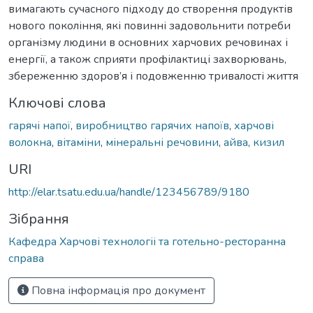
вимагають сучасного підходу до створення продуктів
нового покоління, які повинні задовольнити потреби
організму людини в основних харчових речовинах і
енергії, а також сприяти профілактиці захворювань,
збереженню здоров’я і подовженню тривалості життя
Ключові слова
гарячі напої
,
виробництво гарячих напоїв
,
харчові
волокна
,
вітаміни
,
мінеральні речовини
,
айва
,
кизил
URI
http://elar.tsatu.edu.ua/handle/123456789/9180
Зібрання
Кафедра Харчові технологіі та готельно-ресторанна
справа
Повна інформація про документ