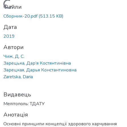
Вантажиться...
Файли
Сборник-20.pdf
(513.15 KB)
Дата
2019
Автори
Чиж, Д. С.
Зарецька, Дар’я Костянтинівна
Зарецкая, Дарья Константиновна
Zaretska, Daria
Видавець
Мелітополь: ТДАТУ
Анотація
Основні принципи концепції здорового харчування