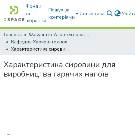
Фонди
Пошук за
та
Статистика
Увій
критеріями
зібрання
Головна
Факультет Агротехнологій та екології
Кафедра Харчові технологіі та готельно-ресторанна справа
Характеристика сировини для виробництва гарячих напоїв
Характеристика сировини для
виробництва гарячих напоїв