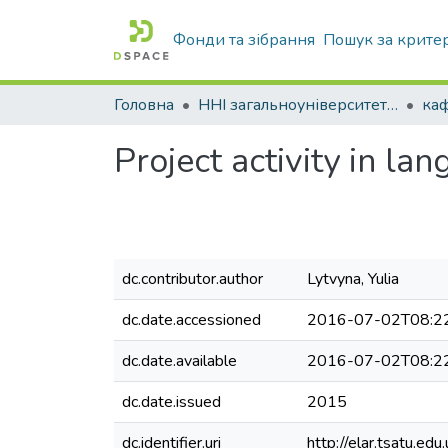
Фонди та зібрання
Пошук за крите
Головна
ННІ загальноуніверситетської підготовки
каф
Project activity in l
dc.contributor.author
Lytvyna, Yulia
dc.date.accessioned
2016-07-02T08:2
dc.date.available
2016-07-02T08:2
dc.date.issued
2015
dc.identifier.uri
http://elar.tsatu.