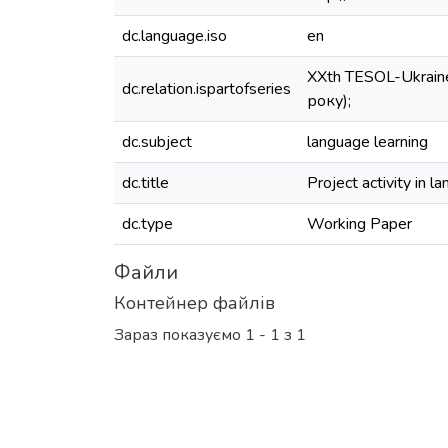
dc.language.iso
en
XXth TESOL-Ukraine
dc.relation.ispartofseries
року);
dc.subject
language learning
dc.title
Project activity in 
dc.type
Working Paper
Файли
Контейнер файлів
Зараз показуємо
1 - 1 з 1