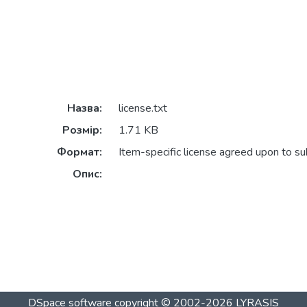
Назва:
license.txt
Розмір:
1.71 KB
Формат:
Item-specific license agreed upon to s
Опис:
DSpace software
copyright © 2002-2026
LYRASIS